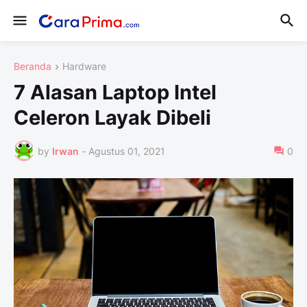
Beranda
Hardware
7 Alasan Laptop Intel
Celeron Layak Dibeli
by
Irwan
-
Agustus 01, 2021
0